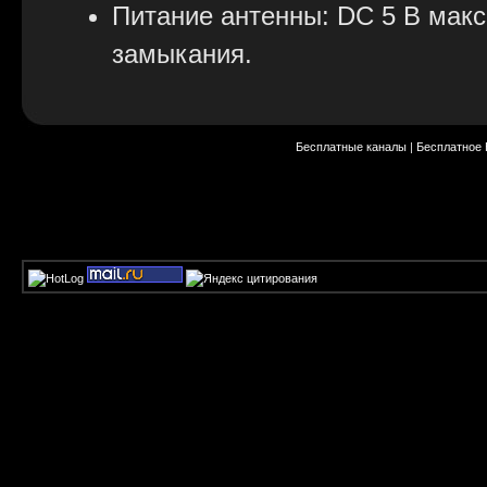
Питание антенны: DC 5 В макс.
замыкания.
Демодулятор DVB-T/T2
Бесплатные каналы
|
Бесплатное
Демодулятор: Соответствует 
(EN 302755).
Модуляция: QSPK, 16/64/256 
Полоса частот: 7 или 8 МГц.
FFT режимы: 1K, 2K, 4K; 8K, 
Защитные интервалы: DVB-T = 1/
1/16, 19/256, 1/8, 19/128, 1/4.
Коэффициент коррекции ошибок:
1/2, 3/5, 2/3, 3/4, 4/5, 5/6.