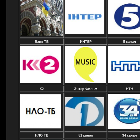
Банк ТВ
ИНТЕР
5 канал
К2
Энтер Фильм
НТН
НЛО ТВ
51 канал
34 канал