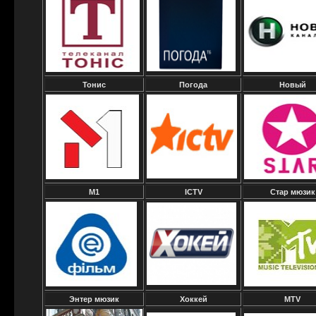
Тонис
Погода
Новый
М1
ICTV
Стар мюзик
Энтер мюзик
Хоккей
MTV