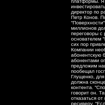
платформы. Я 
инвестировать
директор по р
Петр Конов. П
"Поверхности"
миллионов до
переговоры с 
основателем "
сих пор привл
Компании нео
абонентскую б
абонентами оп
предложим на
пообещал гос
Глущенко, для
должна сконце
контента. "Сп
говорит он. Т
отказаться от
ресиверу. "Ес