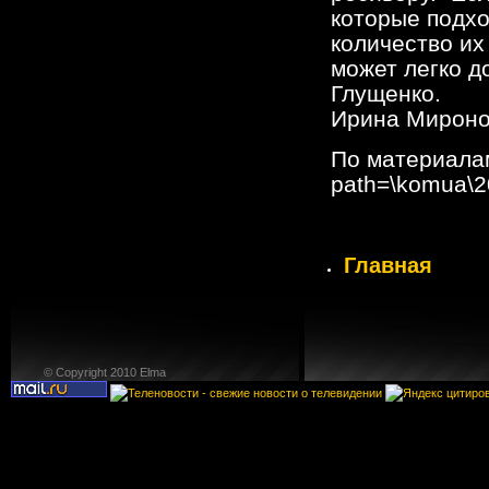
которые подхо
количество их
может легко д
Глущенко.
Ирина Мирон
По материалам
path=\komua\2
Главная
© Copyright 2010 Elma