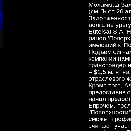
Мохаммад Зах
(см. Ъ от 26 а
Задолженность
долга не урег
Eutelsat S.A.
ранее 'Поверх
имеющий к 'По
Подъем сигнал
компании намн
транспондер на
– $1,5 млн, на
отраслевого ж
Кроме того, A
предоставив с
начал предост
Впрочем, пос
"Поверхности"
сможет профи
считают участ