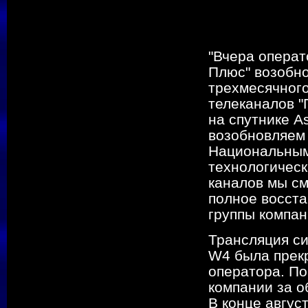
"Вчера операт
Плюс" возобн
трехмесячного
телеканалов "
на спутнике As
возобновляем 
Национальным 
технологическ
каналов мы с
полное восст
группы компан
Трансляция си
W4 была прекр
оператора. По
компании за о
В конце авгус