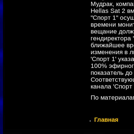
Мудрак, компа
Hellas Sat 2 
"Спорт 1" осу
времени монит
вещание должн
гендиректора 
ближайшее вр
изменения в л
'Спорт 1' ука
100% эфирног
показатель д
Соответствую
канала 'Спорт
По материалам 
Главная