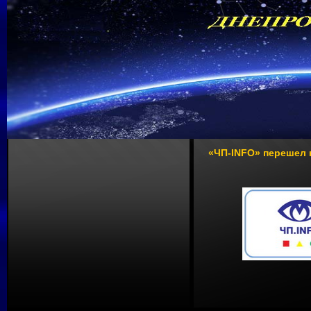
«ЧП-INFO» перешел н