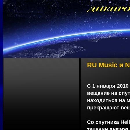
RU Music и N
С 1 января 2010
вещание на спут
находиться на м
прекращают веща
Со спутника Hel
течении января 