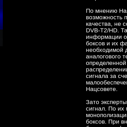
По мнению На
возможность п
качества, не 
DVB-T2/НD. Та
информации о 
боксов и их ф
необходимой 
аналогового т
определенной 
распределении
сигнала за сч
малообеспечен
Нацсовете.
Зато эксперты
сигнал. По их
монополизации
боксов. При в